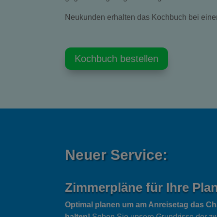
Neukunden erhalten das Kochbuch bei eine
Kochbuch bestellen
Neuer Service:
Zimmerpläne für Ihre Pla
Optimal planen um am Anreisetag das Ch
halten!
Sehen Sie unsere Grundrisse der zw