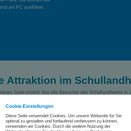
end am PC ausfüllen.
 Attraktion im Schulland
eues Spiel erstellt, das alle Besucher des Schullandheims in 
g den Raab“ und kann von den Gruppen völlig eigenständig gesp
Cookie-Einstellungen
d Ihnen einen entsprechenden Umschlag überreichen.
Diese Seite verwendet Cookies. Um unsere Webseite für Sie
optimal zu gestalten und fortlaufend verbessern zu können,
verwenden wir Cookies. Durch die weitere Nutzung der