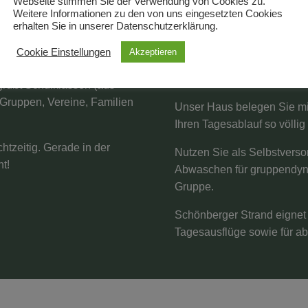
Webseite stimmen Sie der Verwendung von Cookies zu.
Weitere Informationen zu den von uns eingesetzten Cookies
erhalten Sie in unserer Datenschutzerklärung.
Vier Gründe
Cookie Einstellungen
Akzeptieren
Direkt am Ostsee-Strand bi
Lage für Ihre Klassen- ode
rüßt Schulklassen (aus
a-Gruppen, Vereine, Familien
Unser Haus belegen Sie mi
Ihren Tagesablauf so völlig f
chtzeitig. Gerade in der
Nutzen Sie als Selbstverso
ht!
Abwaschen für gruppendyna
Gruppe.
Schönberger Strand eignet 
Tagesausflüge sowie für ab