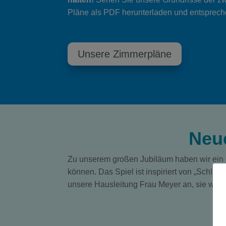
Pläne als PDF herunterladen und entsprech
Unsere Zimmerpläne
Neue
Zu unserem großen Jubiläum haben wir ein n
können. Das Spiel ist inspiriert von „Schla
unsere Hausleitung Frau Meyer an, sie wir