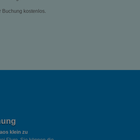
r Buchung kostenlos.
nung
aos klein zu
ei Flure. Sie können die